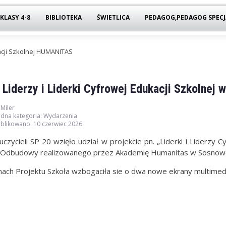
KLASY 4-8
BIBLIOTEKA
ŚWIETLICA
PEDAGOG,PEDAGOG SPECJ
kacji Szkolnej HUMANITAS
 Liderzy i Liderki Cyfrowej Edukacji Szkolne
 Miler
dna kategoria:
Wydarzenia
blikowano: 10 czerwiec 2026
uczycieli SP 20 wzięło udział w projekcie pn. „Liderki i Liderzy
 Odbudowy realizowanego przez Akademię Humanitas w Sosnow
ach Projektu Szkoła wzbogaciła sie o dwa nowe ekrany multimed