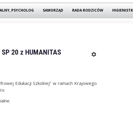
ALNY, PSYCHOLOG
SAMORZĄD
RADA RODZICÓW
HIGIENIST
j w SP 20 z HUMANITAS
 Cyfrowej Edukacji Szkolnej” w ramach Krajowego
cu.
ialne.