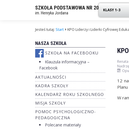
SZKOŁA PODSTAWOWA NR 20
KLASY 1-3
im. Henryka Jordana
Jesteś tutaj:
Start
KPO Liderzy i Liderki Cyfrowej Edu
NASZA SZKOŁA
KPO
SZKOŁA NA FACEBOOKU
Klauzula informacyjna –
Renata
Nadrzę
Facebook
Opu
AKTUALNOŚCI
12 na
KADRA SZKOŁY
Planu
KALENDARZ ROKU SZKOLNEGO
W ram
MISJA SZKOŁY
POMOC PSYCHOLOGICZNO-
PEDAGOGICZNA
Polecane materiały