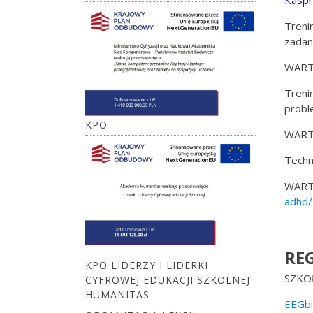
Kaspr
Treni
zadan
WART
Treni
probl
KPO
WART
Techn
WART
adhd/
RE
KPO LIDERZY I LIDERKI
SZKO
CYFROWEJ EDUKACJI SZKOLNEJ
HUMANITAS
EEGbi