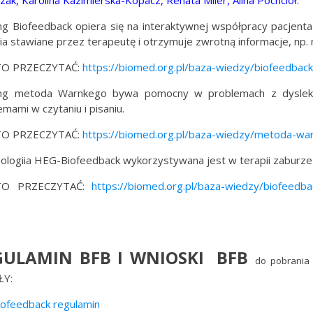
zak, Karolina Kazimierska-Kopacz, Renata Miler, Alina Pochcioł.
ng Biofeedback opiera się na interaktywnej współpracy pacjen
ia stawiane przez terapeutę i otrzymuje zwrotną informacje, np. 
O PRZECZYTAĆ:
https://biomed.org.pl/baza-wiedzy/biofeedback
ng metoda Warnkego bywa pomocny w problemach z dysleksj
emami w czytaniu i pisaniu.
O PRZECZYTAĆ:
https://biomed.org.pl/baza-wiedzy/metoda-wa
ologiia HEG-Biofeedback wykorzystywana jest w terapii zaburzeń 
O PRZECZYTAĆ:
https://biomed.org.pl/baza-wiedzy/biofeedb
GULAMIN BFB I WNIOSKI BFB
do pobrania
ŁY:
ofeedback regulamin