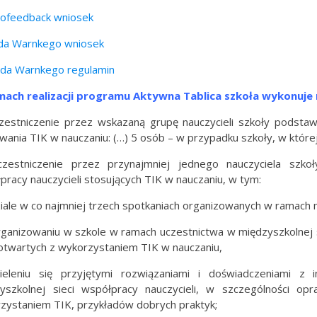
ofeedback wniosek
da Warnkego wniosek
da Warnkego regulamin
ach realizacji programu Aktywna Tablica szkoła wykonuje 
zestniczenie przez wskazaną grupę nauczycieli szkoły podstaw
wania TIK w nauczaniu: (…) 5 osób – w przypadku szkoły, w której
zestniczenie przez przynajmniej jednego nauczyciela szko
pracy nauczycieli stosujących TIK w nauczaniu, w tym:
ziale w co najmniej trzech spotkaniach organizowanych w ramach m
rganizowaniu w szkole w ramach uczestnictwa w międzyszkolnej s
i otwartych z wykorzystaniem TIK w nauczaniu,
ieleniu się przyjętymi rozwiązaniami i doświadczeniami z 
yszkolnej sieci współpracy nauczycieli, w szczególności op
zystaniem TIK, przykładów dobrych praktyk;