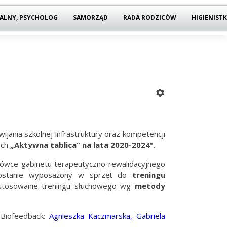
ALNY, PSYCHOLOG
SAMORZĄD
RADA RODZICÓW
HIGIENIST
ijania szkolnej infrastruktury oraz kompetencji
ych
„Aktywna tablica” na lata 2020-2024"
.
cówce gabinetu terapeutyczno-rewalidacyjnego
zostanie wyposażony w sprzęt do
treningu
astosowanie treningu słuchowego wg
metody
GBiofeedback:
Agnieszka Kaczmarska, Gabriela