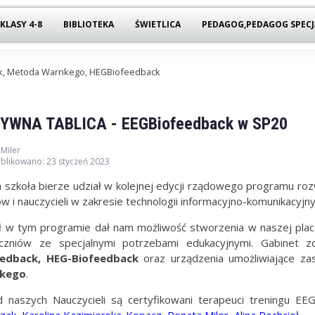
KLASY 4-8
BIBLIOTEKA
ŚWIETLICA
PEDAGOG,PEDAGOG SPECJ
k, Metoda Warnkego, HEGBiofeedback
YWNA TABLICA - EEGBiofeedback w SP20
 Miler
blikowano: 23 styczeń 2023
 szkoła bierze udział w kolejnej edycji rządowego programu rozw
ów i nauczycieli w zakresie technologii informacyjno-komunikacyjn
ł w tym programie dał nam możliwość stworzenia w naszej pla
uczniów ze specjalnymi potrzebami edukacyjnymi. Gabinet 
eedback, HEG-Biofeedback
oraz urządzenia umożliwiające z
kego
.
 naszych Nauczycieli są certyfikowani terapeuci treningu EE