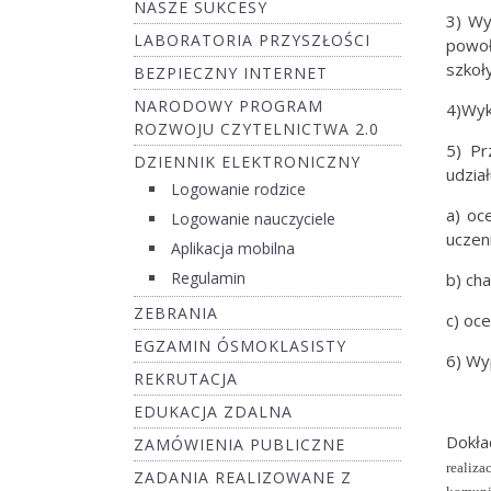
NASZE SUKCESY
3) Wy
LABORATORIA PRZYSZŁOŚCI
powoł
szkoł
BEZPIECZNY INTERNET
NARODOWY PROGRAM
4)Wyk
ROZWOJU CZYTELNICTWA 2.0
5) Pr
DZIENNIK ELEKTRONICZNY
udzia
Logowanie rodzice
a) oc
Logowanie nauczyciele
uczeni
Aplikacja mobilna
Regulamin
b) ch
ZEBRANIA
c) oc
EGZAMIN ÓSMOKLASISTY
6) Wy
REKRUTACJA
EDUKACJA ZDALNA
Dokła
ZAMÓWIENIA PUBLICZNE
realiz
ZADANIA REALIZOWANE Z