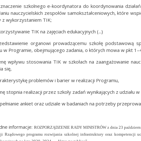
znaczenie szkolnego e-koordynatora do koordynowania działań
aniu nauczycielskich zespołów samokształceniowych, które wspi
y z wykorzystaniem TIK;
orzystywanie TIK na zajęciach edukacyjnych (...)
zedstawienie organowi prowadzącemu szkołę podstawową spra
łu w Programie, obejmującego zadania, o których mowa w pkt 1–4
enę wpływu stosowania TIK w szkołach na zaangażowanie naucz
a się,
arakterystykę problemów i barier w realizacji Programu,
enę stopnia realizacji przez szkoły zadań wynikających z udziału 
pełnianie ankiet oraz udziale w badaniach na potrzeby przeprow
dne informacje:
ROZPORZĄDZENIE RADY MINISTRÓW
z dnia 23 październ
acji Rządowego programu rozwijania szkolnej infrastruktury oraz kompetencji u