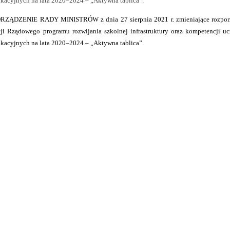
kacyjnych na lata 2020–2024 –
„Aktywna tablica”.
ZĄDZENIE RADY MINISTRÓW z dnia 27 sierpnia 2021 r. zmieniające rozporzą
cji Rządowego programu rozwijania szkolnej infrastruktury oraz kompetencji uc
kacyjnych na lata 2020–2024 – „Aktywna tablica”.