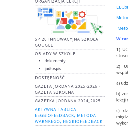
ORGANIZACJA LEKCJI
EEGbi
Meto
Meto
W ram
SP 20 INNOWACYJNA SZKOŁA
GOOGLE
1) Uc
OBIADY W SZKOLE
stoso
dokumenty
2) Uc
jadłospis
współ
DOSTĘPNOŚĆ
a) ud
GAZETA JORDANA 2025-2026 -
GAZETA SZKOLNA
b) zo
lekcj
GAZETKA JORDANA 2024_2025
AKTYWNA TABLICA -
c) dz
EEGBIOFEEDBACK, METODA
międz
WARNKEGO, HEGBIOFEEDBACK
wykor