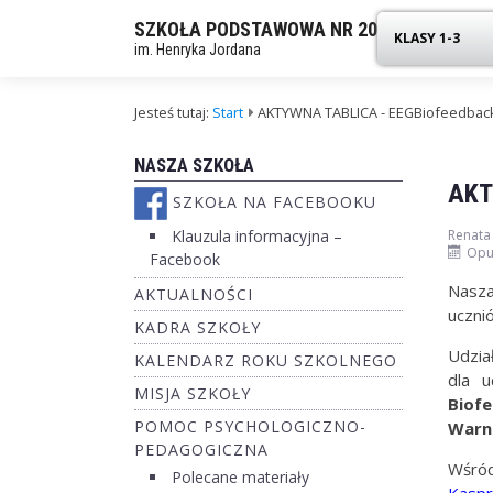
SZKOŁA PODSTAWOWA NR 20
KLASY 1-3
im. Henryka Jordana
Jesteś tutaj:
Start
AKTYWNA TABLICA - EEGBiofeedbac
NASZA SZKOŁA
AKT
SZKOŁA NA FACEBOOKU
Klauzula informacyjna –
Renata
Opu
Facebook
Nasza
AKTUALNOŚCI
uczni
KADRA SZKOŁY
Udzia
KALENDARZ ROKU SZKOLNEGO
dla 
MISJA SZKOŁY
Biof
POMOC PSYCHOLOGICZNO-
Warn
PEDAGOGICZNA
Wśród
Polecane materiały