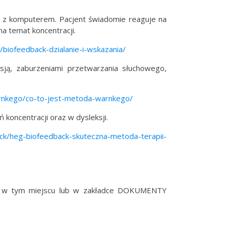
ta z komputerem. Pacjent świadomie reaguje na
na temat koncentracji.
/biofeedback-dzialanie-i-wskazania/
ą, zaburzeniami przetwarzania słuchowego,
rnkego/co-to-jest-metoda-warnkego/
koncentracji oraz w dysleksji.
ack/heg-biofeedback-skuteczna-metoda-terapii-
w tym miejscu lub w zakładce DOKUMENTY