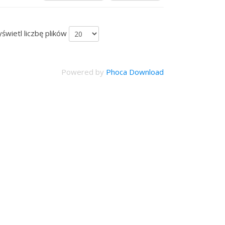
wietl liczbę plików
Powered by
Phoca Download