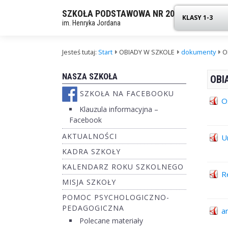
SZKOŁA PODSTAWOWA NR 20
KLASY 1-3
im. Henryka Jordana
Jesteś tutaj:
Start
OBIADY W SZKOLE
dokumenty
O
NASZA SZKOŁA
OBI
SZKOŁA NA FACEBOOKU
O
Klauzula informacyjna –
Facebook
AKTUALNOŚCI
U
KADRA SZKOŁY
KALENDARZ ROKU SZKOLNEGO
R
MISJA SZKOŁY
POMOC PSYCHOLOGICZNO-
PEDAGOGICZNA
a
Polecane materiały